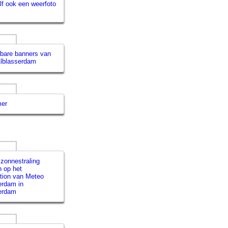
lf ook een weerfoto
bare banners van
lblasserdam
mer
 zonnestraling
 op het
tion van Meteo
erdam in
erdam