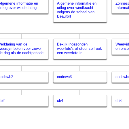
Algemene informatie en
Algemene informatie en
Zonnesc
uitleg over windrichting
uitleg over windkracht
Informat
volgens de schaal van
Beaufort
Verklaring van de
Bekijk ingezonden
Weervid
weersymbolen voor zowel
weerfoto's of stuur zelf ook
en onze
de dag als de nachtperiode
een weerfoto in
codewb2
codewb3
codewb
cb2
cb4
cb3