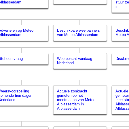
Alblasserdam
stuur ze
in
Adverteren op Meteo
Beschikbare weerbanners
Beschik
Alblasserdam
van Meteo Alblasserdam
Meteo A
Stel een vraag
Weerbericht vandaag
Disclai
Nederland
Weersvoorspelling
Actuele zonkracht
Actuele
komende tien dagen
gemeten op het
gemeten
Nederland
meetstation van Meteo
meetsta
Alblasserdam in
Alblass
Alblasserdam
Alblass