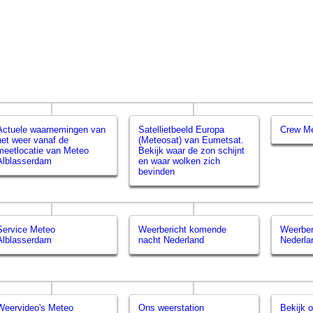
Actuele waarnemingen van
Satellietbeeld Europa
Crew Me
het weer vanaf de
(Meteosat) van Eumetsat.
meetlocatie van Meteo
Bekijk waar de zon schijnt
Alblasserdam
en waar wolken zich
bevinden
Service Meteo
Weerbericht komende
Weerber
Alblasserdam
nacht Nederland
Nederla
Weervideo's Meteo
Ons weerstation
Bekijk o